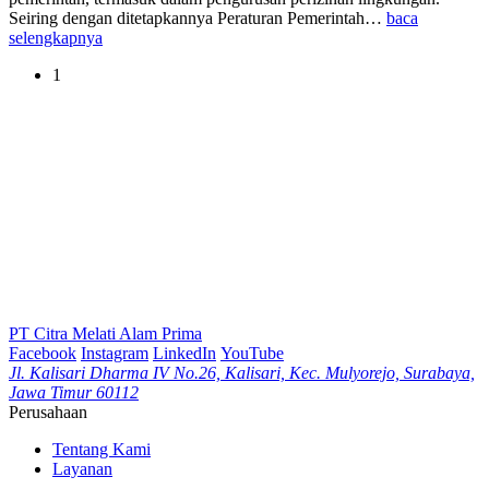
Seiring dengan ditetapkannya Peraturan Pemerintah…
baca
selengkapnya
1
PT Citra Melati Alam Prima
Facebook
Instagram
LinkedIn
YouTube
Jl. Kalisari Dharma IV No.26, Kalisari, Kec. Mulyorejo, Surabaya,
Jawa Timur 60112
Perusahaan
Tentang Kami
Layanan