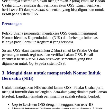
Selanjutnya sistem OSS akan mengirimkan 2 (dua) email ke Badan
Usaha untuk registrasi dan verifikasi akun OSS. Email verifikasi
berisi
user
-ID dan
password
sementara yang bisa digunakan untuk
log-in
pada sistem OSS.
Perorangan
Pelaku Usaha perorangan mengakses OSS dengan menginput
Nomor Identitas Kependudukan (NIK) dan beberapa informasi
lainnya pada Formulir Registrasi yang tersedia.
Sistem OSS akan mengirimkan 2 (dua) email ke Pelaku Usaha
perorangan untuk registrasi dan verifikasi akun OSS. Email
verifikasi berisi
user
-ID dan
password
sementara yang bisa
digunakan untuk
log-in
pada sistem OSS.
3. Mengisi data untuk memperoleh Nomor Induk
Berusaha (NIB)
Untuk mendapatkan NIB melalui laman OSS, Pelaku Usaha perlu
mengisi formulir dan melengkapi data-data yang diminta pada laman
tersebut. Langkah-langkah pengisiannya adalah sebagai berikut:
Log-in
ke sistem OSS dengan menggunakan
user
-ID
Mengisi informasi bidang usaha yang sesuai dengan 5 digit