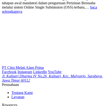
tahapan awal mandatori dalam pengurusan Perizinan Berusaha
melalui sistem Online Single Submission (OSS) terbaru,…
baca
selengkapnya
PT Citra Melati Alam Prima
Facebook
Instagram
LinkedIn
YouTube
Jl. Kalisari Dharma IV No.26, Kalisari, Kec. Mulyorejo, Surabaya,
Jawa Timur 60112
Perusahaan
Tentang Kami
Layanan
Resources