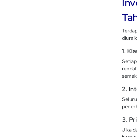
Inv
Ta
Terdap
diurai
1. Kl
Setiap
rendah
semaki
2. In
Seluru
penerb
3. Pr
Jika d