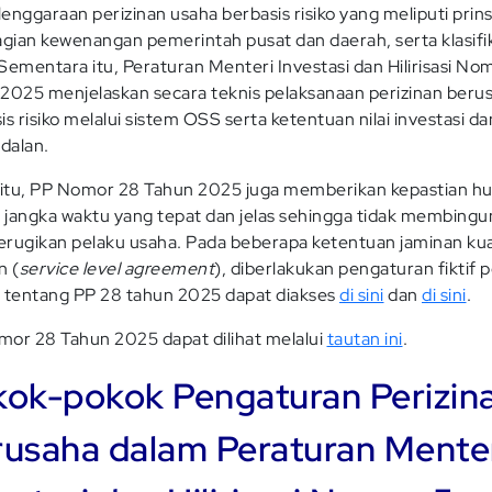
enggaraan perizinan usaha berbasis risiko yang meliputi prins
ian kewenangan pemerintah pusat dan daerah, serta klasifi
. Sementara itu, Peraturan Menteri Investasi dan Hilirisasi No
2025 menjelaskan secara teknis pelaksanaan perizinan beru
is risiko melalui sistem OSS serta ketentuan nilai investasi da
dalan.
 itu, PP Nomor 28 Tahun 2025 juga memberikan kepastian 
t jangka waktu yang tepat dan jelas sehingga tidak membing
rugikan pelaku usaha. Pada beberapa ketentuan jaminan kua
n (
service level agreement
), diberlakukan pengaturan fiktif po
 tentang PP 28 tahun 2025 dapat diakses
di sini
dan
di sini
.
or 28 Tahun 2025 dapat dilihat melalui
tautan ini
.
ok-pokok Pengaturan Perizin
usaha dalam Peraturan Mente