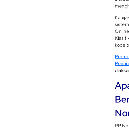
menghu
Kebija
sistem
Online
Klasif
kode b
Peratu
Penan
diaks
Ap
Ber
No
PP No