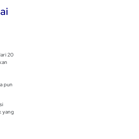
ai
ari 20
akan
na pun
si
k yang