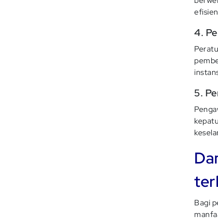
berwen
efisie
4. P
Peratu
pembeb
instans
5. P
Pengaw
kepatu
kesela
Da
te
Bagi p
manfaa