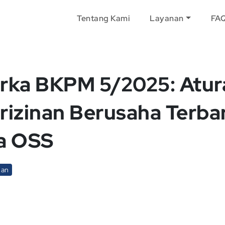
Tentang Kami
Layanan
FA
rka BKPM 5/2025: Atur
rizinan Berusaha Terba
a OSS
nan