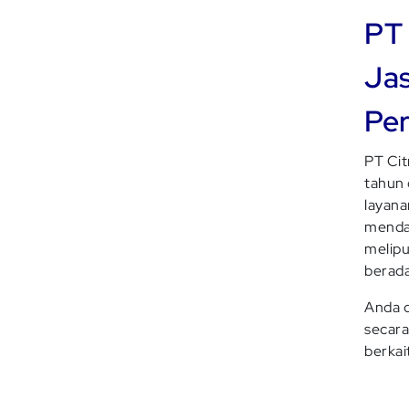
PT 
Jas
Per
PT Cit
tahun 
layan
mendap
melipu
berada
Anda 
secara
berkai