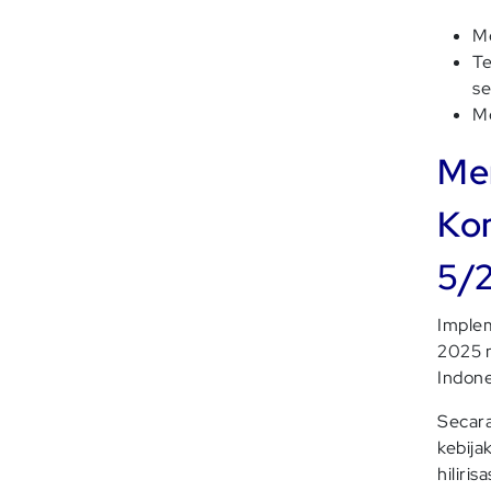
Me
Te
se
Me
Men
Ko
5/
Implem
2025 
Indone
Secara
kebija
hiliris