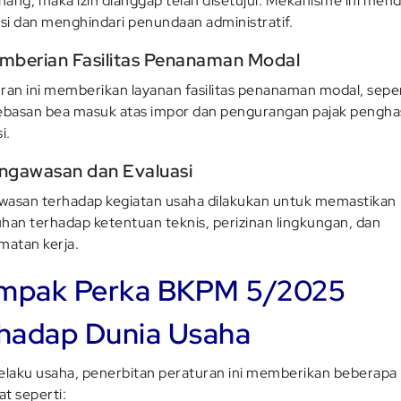
ang, maka izin dianggap telah disetujui. Mekanisme ini men
nsi dan menghindari penundaan administratif.
emberian Fasilitas Penanaman Modal
ran ini memberikan layanan fasilitas penanaman modal, seper
asan bea masuk atas impor dan pengurangan pajak penghas
i.
engawasan dan Evaluasi
asan terhadap kegiatan usaha dilakukan untuk memastikan
han terhadap ketentuan teknis, perizinan lingkungan, dan
matan kerja.
mpak Perka BKPM 5/2025
rhadap Dunia Usaha
elaku usaha, penerbitan peraturan ini memberikan beberapa
t seperti: