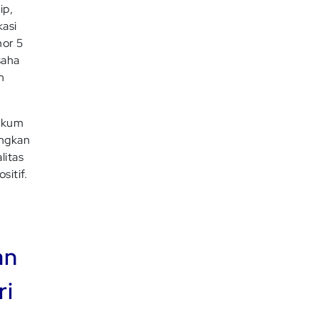
ip,
kasi
mor 5
saha
n
hukum
ungkan
litas
sitif.
an
ri