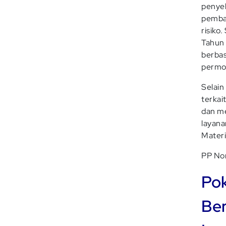
penyel
pembag
risiko
Tahun 
berbas
permo
Selain
terkai
dan me
layana
Materi
PP Nom
Pok
Ber