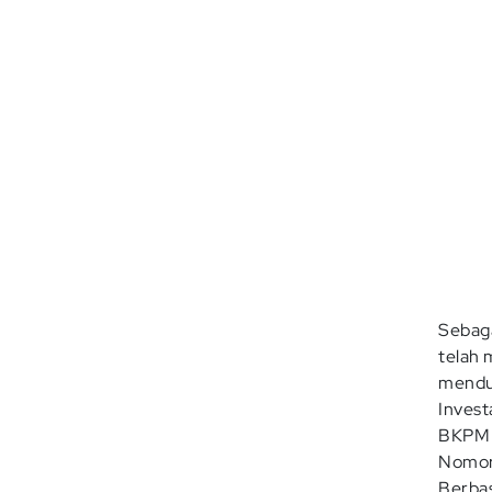
Sebaga
telah 
menduk
Invest
BKPM 5
Nomor
Berbas