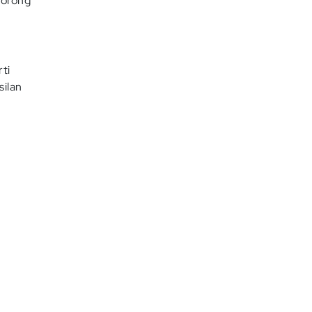
dorong
ti
ilan