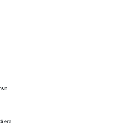
ahun
n
i era