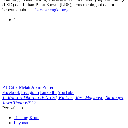
(LSD) dan Lahan Baku Sawah (LBS), terus meningkat dalam
beberapa tahun…
baca selengkapnya
1
PT Citra Melati Alam Prima
Facebook
Instagram
LinkedIn
YouTube
Jl. Kalisari Dharma IV No.26, Kalisari, Kec. Mulyorejo, Surabaya,
Jawa Timur 60112
Perusahaan
Tentang Kami
Layanan