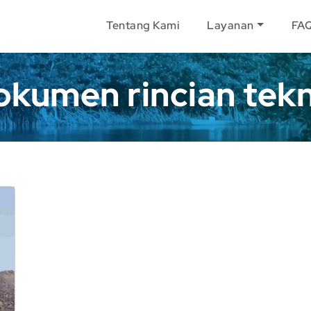
Tentang Kami
Layanan
FA
okumen rincian tekn