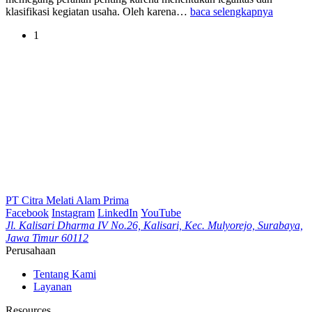
klasifikasi kegiatan usaha. Oleh karena…
baca selengkapnya
1
PT Citra Melati Alam Prima
Facebook
Instagram
LinkedIn
YouTube
Jl. Kalisari Dharma IV No.26, Kalisari, Kec. Mulyorejo, Surabaya,
Jawa Timur 60112
Perusahaan
Tentang Kami
Layanan
Resources