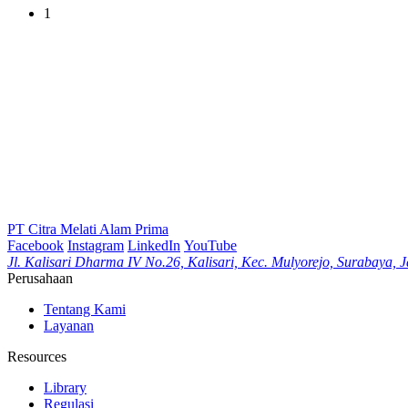
1
PT Citra Melati Alam Prima
Facebook
Instagram
LinkedIn
YouTube
Jl. Kalisari Dharma IV No.26, Kalisari, Kec. Mulyorejo, Surabaya,
Perusahaan
Tentang Kami
Layanan
Resources
Library
Regulasi