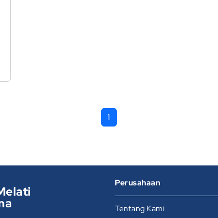
m
1
Perusahaan
Melati
ma
Tentang Kami