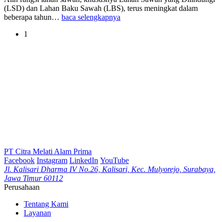
(LSD) dan Lahan Baku Sawah (LBS), terus meningkat dalam
beberapa tahun…
baca selengkapnya
1
PT Citra Melati Alam Prima
Facebook
Instagram
LinkedIn
YouTube
Jl. Kalisari Dharma IV No.26, Kalisari, Kec. Mulyorejo, Surabaya,
Jawa Timur 60112
Perusahaan
Tentang Kami
Layanan