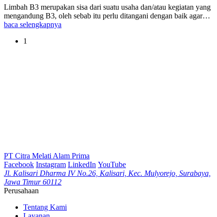
Limbah B3 merupakan sisa dari suatu usaha dan/atau kegiatan yang
mengandung B3, oleh sebab itu perlu ditangani dengan baik agar…
baca selengkapnya
1
PT Citra Melati Alam Prima
Facebook
Instagram
LinkedIn
YouTube
Jl. Kalisari Dharma IV No.26, Kalisari, Kec. Mulyorejo, Surabaya,
Jawa Timur 60112
Perusahaan
Tentang Kami
Layanan