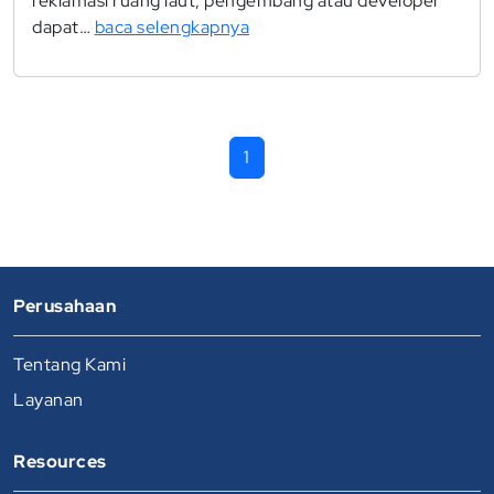
reklamasi ruang laut, pengembang atau developer
dapat…
baca selengkapnya
1
Perusahaan
Tentang Kami
Layanan
Resources