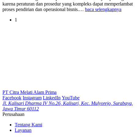
karena peraturan dan prosedur yang kompleks dapat memperlambat
proses pendirian dan operasional bisnis.…
baca selengkapnya
1
PT Citra Melati Alam Prima
Facebook
Instagram
LinkedIn
YouTube
Jl. Kalisari Dharma IV No.26, Kalisari, Kec. Mulyorejo, Surabaya,
Jawa Timur 60112
Perusahaan
Tentang Kami
Layanan