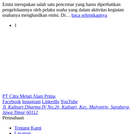
Emisi merupakan salah satu pencemar yang harus diperhatikan
pengelolaannya oleh pelaku usaha yang dalam aktivitas kegiatan
usahanya menghasilkan emisi. Di…
baca selengkapnya
1
PT Citra Melati Alam Prima
Facebook
Instagram
LinkedIn
YouTube
Jl. Kalisari Dharma IV No.26, Kalisari, Kec. Mulyorejo, Surabaya,
Jawa Timur 60112
Perusahaan
Tentang Kami
Layanan