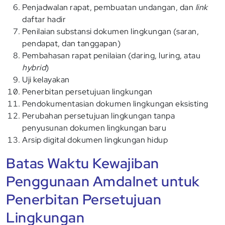
Penjadwalan rapat, pembuatan undangan, dan
link
daftar hadir
Penilaian substansi dokumen lingkungan (saran,
pendapat, dan tanggapan)
Pembahasan rapat penilaian (daring, luring, atau
hybrid
)
Uji kelayakan
Penerbitan persetujuan lingkungan
Pendokumentasian dokumen lingkungan eksisting
Perubahan persetujuan lingkungan tanpa
penyusunan dokumen lingkungan baru
Arsip digital dokumen lingkungan hidup
Batas Waktu Kewajiban
Penggunaan Amdalnet untuk
Penerbitan Persetujuan
Lingkungan