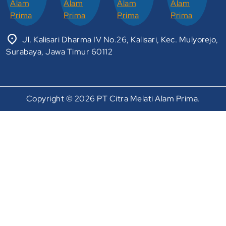
Jl. Kalisari Dharma IV No.26, Kalisari, Kec. Mulyorejo,
Surabaya, Jawa Timur 60112
Copyright © 2026 PT Citra Melati Alam Prima.