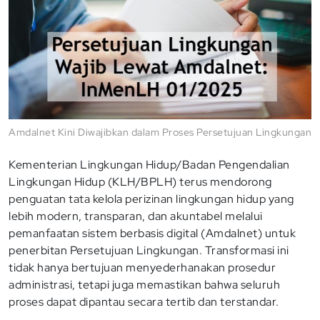
Amdalnet Kini Diwajibkan dalam Proses Persetujuan Lingkungan
Kementerian Lingkungan Hidup/Badan Pengendalian
Lingkungan Hidup (KLH/BPLH) terus mendorong
penguatan tata kelola perizinan lingkungan hidup yang
lebih modern, transparan, dan akuntabel melalui
pemanfaatan sistem berbasis digital (Amdalnet) untuk
penerbitan Persetujuan Lingkungan. Transformasi ini
tidak hanya bertujuan menyederhanakan prosedur
administrasi, tetapi juga memastikan bahwa seluruh
proses dapat dipantau secara tertib dan terstandar.