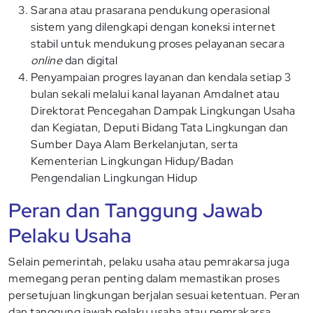
Sarana atau prasarana pendukung operasional
sistem yang dilengkapi dengan koneksi internet
stabil untuk mendukung proses pelayanan secara
online
dan digital
Penyampaian progres layanan dan kendala setiap 3
bulan sekali melalui kanal layanan Amdalnet atau
Direktorat Pencegahan Dampak Lingkungan Usaha
dan Kegiatan, Deputi Bidang Tata Lingkungan dan
Sumber Daya Alam Berkelanjutan, serta
Kementerian Lingkungan Hidup/Badan
Pengendalian Lingkungan Hidup
Peran dan Tanggung Jawab
Pelaku Usaha
Selain pemerintah, pelaku usaha atau pemrakarsa juga
memegang peran penting dalam memastikan proses
persetujuan lingkungan berjalan sesuai ketentuan. Peran
dan tanggung jawab pelaku usaha atau pemrakarsa