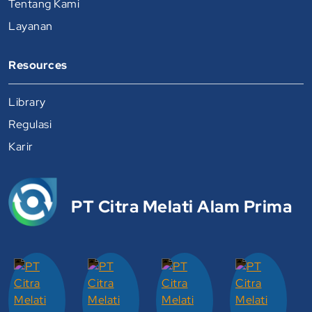
Tentang Kami
Layanan
Resources
Library
Regulasi
Karir
PT Citra Melati Alam Prima