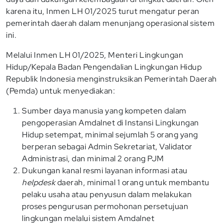
karena itu, Inmen LH 01/2025 turut mengatur peran
pemerintah daerah dalam menunjang operasional sistem
ini.
Melalui Inmen LH 01/2025, Menteri Lingkungan
Hidup/Kepala Badan Pengendalian Lingkungan Hidup
Republik Indonesia menginstruksikan Pemerintah Daerah
(Pemda) untuk menyediakan:
Sumber daya manusia yang kompeten dalam
pengoperasian Amdalnet di Instansi Lingkungan
Hidup setempat, minimal sejumlah 5 orang yang
berperan sebagai Admin Sekretariat, Validator
Administrasi, dan minimal 2 orang PJM
Dukungan kanal resmi layanan informasi atau
helpdesk
daerah, minimal 1 orang untuk membantu
pelaku usaha atau penyusun dalam melakukan
proses pengurusan permohonan persetujuan
lingkungan melalui sistem Amdalnet