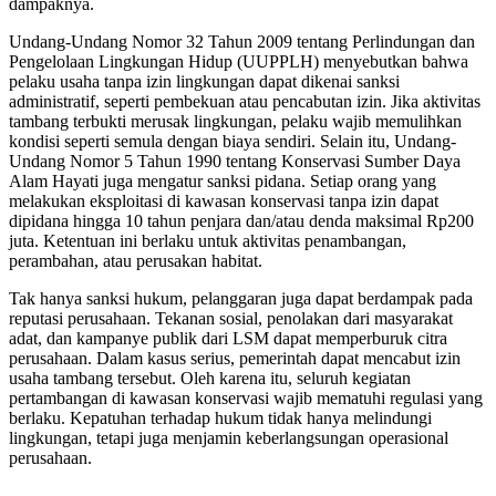
dampaknya.
Undang-Undang Nomor 32 Tahun 2009 tentang Perlindungan dan
Pengelolaan Lingkungan Hidup (UUPPLH) menyebutkan bahwa
pelaku usaha tanpa izin lingkungan dapat dikenai sanksi
administratif, seperti pembekuan atau pencabutan izin. Jika aktivitas
tambang terbukti merusak lingkungan, pelaku wajib memulihkan
kondisi seperti semula dengan biaya sendiri. Selain itu, Undang-
Undang Nomor 5 Tahun 1990 tentang Konservasi Sumber Daya
Alam Hayati juga mengatur sanksi pidana. Setiap orang yang
melakukan eksploitasi di kawasan konservasi tanpa izin dapat
dipidana hingga 10 tahun penjara dan/atau denda maksimal Rp200
juta. Ketentuan ini berlaku untuk aktivitas penambangan,
perambahan, atau perusakan habitat.
Tak hanya sanksi hukum, pelanggaran juga dapat berdampak pada
reputasi perusahaan. Tekanan sosial, penolakan dari masyarakat
adat, dan kampanye publik dari LSM dapat memperburuk citra
perusahaan. Dalam kasus serius, pemerintah dapat mencabut izin
usaha tambang tersebut. Oleh karena itu, seluruh kegiatan
pertambangan di kawasan konservasi wajib mematuhi regulasi yang
berlaku. Kepatuhan terhadap hukum tidak hanya melindungi
lingkungan, tetapi juga menjamin keberlangsungan operasional
perusahaan.