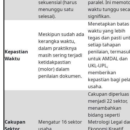
sekuensial (harus
paralel. Ini memot
menunggu satu
waktu tunggu seca
selesai).
signifikan.
Menetapkan batas
waktu yang lebih
Meskipun sudah ada
tegas dan pasti un
kerangka waktu,
setiap tahapan
dalam praktiknya
Kepastian
penilaian, termasu
masih sering terjadi
Waktu
untuk AMDAL dan
ketidakpastian
UKL-UPL,
(molor) dalam
memberikan
penilaian dokumen.
kepastian bagi pel
usaha.
Cakupan diperluas
menjadi 22 sektor,
menambahkan
bidang seperti
Cakupan
Mengatur 16 sektor
Metrologi Legal da
Sektor
usaha.
Ekonomi Kreatif,