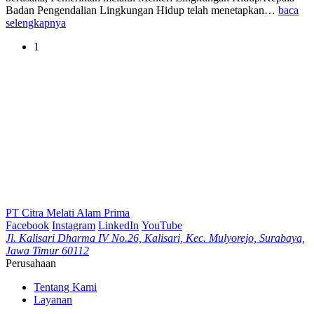
Badan Pengendalian Lingkungan Hidup telah menetapkan…
baca
selengkapnya
1
PT Citra Melati Alam Prima
Facebook
Instagram
LinkedIn
YouTube
Jl. Kalisari Dharma IV No.26, Kalisari, Kec. Mulyorejo, Surabaya,
Jawa Timur 60112
Perusahaan
Tentang Kami
Layanan