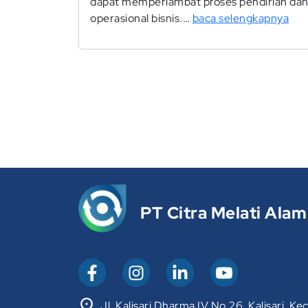
dapat memperlambat proses pendirian da
operasional bisnis.…
baca selengkapnya
PT Citra Melati Alam
Jl. Kalisari Dharma IV No.26, Kalisari, Kec