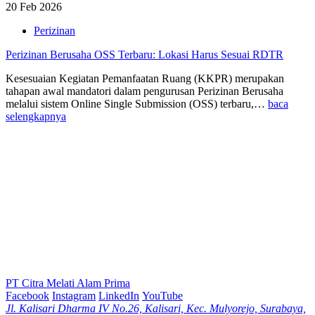
20 Feb 2026
Perizinan
Perizinan Berusaha OSS Terbaru: Lokasi Harus Sesuai RDTR
Kesesuaian Kegiatan Pemanfaatan Ruang (KKPR) merupakan
tahapan awal mandatori dalam pengurusan Perizinan Berusaha
melalui sistem Online Single Submission (OSS) terbaru,…
baca
selengkapnya
PT Citra Melati Alam Prima
Facebook
Instagram
LinkedIn
YouTube
Jl. Kalisari Dharma IV No.26, Kalisari, Kec. Mulyorejo, Surabaya,