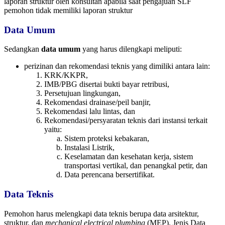
laporan struktur oleh konsultan apabila saat pengajuan SLF
pemohon tidak memiliki laporan struktur
Data Umum
Sedangkan
data umum
yang harus dilengkapi meliputi:
perizinan dan rekomendasi teknis yang dimiliki antara lain:
KRK/KKPR,
IMB/PBG disertai bukti bayar retribusi,
Persetujuan lingkungan,
Rekomendasi drainase/peil banjir,
Rekomendasi lalu lintas, dan
Rekomendasi/persyaratan teknis dari instansi terkait
yaitu:
Sistem proteksi kebakaran,
Instalasi Listrik,
Keselamatan dan kesehatan kerja, sistem
transportasi vertikal, dan penangkal petir, dan
Data perencana bersertifikat.
Data Teknis
Pemohon harus melengkapi data teknis berupa data arsitektur,
struktur, dan
mechanical electrical plumbing
(MEP). Jenis Data