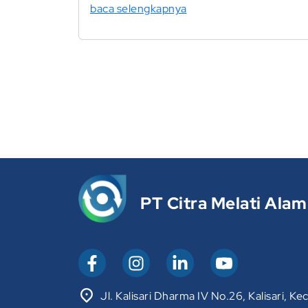
baca selengkapnya
PT Citra Melati Alam
Jl. Kalisari Dharma IV No.26, Kalisari, Kec