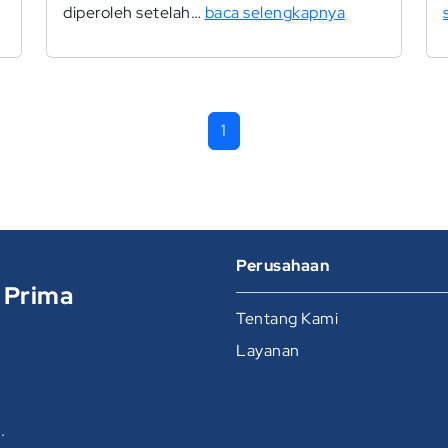
diperoleh setelah…
baca selengkapnya
1
Perusahaan
 Prima
Tentang Kami
Layanan
.